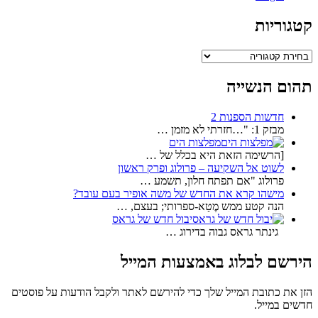
קטגוריות
קטגוריות
תהום הנשייה
חדשות הספנות 2
מבזק 1: "…חזרתי לא מזמן …
מפלצות הים
[הרשימה הזאת היא בכלל של …
לשוט אל השקיעה – פרולוג ופרק ראשון
פרולוג "אם תפתח חלון, תשמע …
מישהו קרא את החדש של משה אופיר בעם עובד?
הנה קטע ממש מֶטַא-ספרותי; בעצם, …
יבול חדש של גראס
גינתר גראס גבוה בדירוג …
הירשם לבלוג באמצעות המייל
הזן את כתובת המייל שלך כדי להירשם לאתר ולקבל הודעות על פוסטים
חדשים במייל.