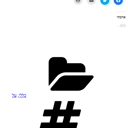
לשיתוף
כדי
כדי
כדי
בפייסבוק
לשתף
לשלוח
להדפיס
(נפתח
בטוויטר
את
(נפתח
בחלון
(נפתח
זה
בחלון
חדש)
בחלון
לחבר
חדש)
אהבתי
חדש)
בדואר
אלקטרוני
טוען...
(נפתח
בחלון
חדש)
קטגוריות
כללי
,
על
תגיות