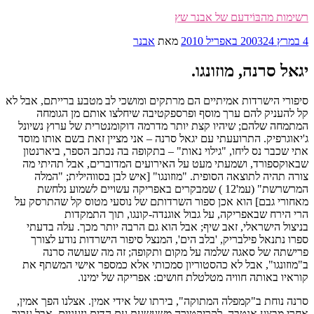
דילוג
רשימות מהבּוֹידעם של אבנר שץ
לתוכן
פורסם
4 במרץ 2003
24 באפריל 2010
מאת
אבנר
ב
יגאל סרנה, מוזונגו.
סיפורי הישרדות אמיתיים הם מרתקים ומושכי לב מטבע ברייתם, אבל לא
קל להעניק להם ערך מוסף ופרספקטיבה שיחלצו אותם מן הגומחה
המתמחה שלהם; שיהיו קצת יותר מדרמה דוקומנטרית של ערוץ נשיונל
ג'יאוגרפיק. התרועעתי עם יגאל סרנה – אני מציין זאת בשם אותו מוסד
אתי שכבר נס ליחו, "גילוי נאות" – בתקופה בה נכתב הספר, ביארנטון
שבאוקספורד, ושמעתי מעט על האירועים המדוברים, אבל תהיתי מה
צורה תהיה לתוצאה הסופית. "מוזונגו" [איש לבן בסווהילית; "המלה
המרשרשת" (עמ'12 ) שמבקרים באפריקה עשויים לשמוע נלחשת
מאחורי גבם] הוא אכן ספור השרדותם של נוסעי מטוס קל שהתרסק על
הרי הירח שבאפריקה, על גבול אוגנדה-קונגו, תוך התמקדות
בניצול הישראלי, זאב שיף; אבל הוא גם הרבה יותר מכך. עלה בדעתי
ספרו נתנאל פילבריק, 'בלב הים', המנצל סיפור הישרדות נודע לצורך
פרישתה של סאגה שלמה על מקום ותקופה; זה מה שעושה סרנה
ב"מוזונגו", אבל לא כהסטוריון סמכותי אלא כמספר אישי המשתף את
קוראיו באותה חוויה מטלטלת חושים: אפריקה של ימינו.
סרנה נוחת ב"קמפלה המתוקה", בירתו של אידי אמין. אצלנו הפך אמין,
אחרי מבצע אנטבה, לקריקטורה משעשעת עם הדים גזעניים, אבל עבור