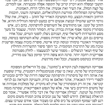
תושבי קמפלה הוא זיכרון קרוב של תקופה אפלה ומבעיתה. אנו לומדים,
על קצה המזלג, את העיר ואת אנשיה: את הלכי הרוח, האמונות,
הפוליטיקה הפתלתלה ומורשת הקולוניאליזם, המצוקה והעוני, חוכמת
הרחוב ותאוות הבצע, כוח המשיכה האדיר של הזהב – בקצרה, את שלל
גורמי הרקע שהטילו קבוצת אנשים זרים כמעט לטיסה הגורלית ההיא, אל
הזהב של קונגו. אנו מתוודעים אל השותפים להרפתקה, בהם ג'ט, איש
מסתורין מקומי אפוף אגדות גבורה; עריף, הסוחר ההודי, שנצמד כל משך
מסע ההשרדות לישראלי שיף, ושניהם ניצלו; לופטי הטייס, שכל אחיו
טייסים גם הם, שלא שרד; ואל דמויות נוספות, שלא השתתפו בטיסה, כמו
המשורר האוגנדי טימותי ונגוסה ובתו אייטה, סופרת בזכות עצמה ופרשנית
טובת מזג של התרבות המקומית. כך הופך סיפור ההשרדות והחילוץ
של שיף ושאר הניצולים – מסמר שיער לכשעצמו – לחלק מפנורמה
אפריקנית רחבה יותר. סרנה הוא צופה דרוך ומיומן בעל עט מדוייק,
ונוכחותו בטקסט מוצנעת, ובכל זאת מורגשת.
אפריקה הנחשפת לעין הקורא ב"מוזונגו", עם כל הריאליזם המפוכח
שבכתיבתו של סרנה, שאין בו שמץ סנטימנטליות רומנטית, עדיין שופעת
את אותה רוח של מיסתורין והרפתקה שכישפה דורות של ילדים ומבוגרים
לספרי ריידר האגארד, אדגר ואלאס או בורוז, והעניקה השראה גם לג'וזף
קונראד. אין זה רק המסתורין של ארץ לא נחקרת, של ממלכות אבודות או
של נחשים היורקים ביצי אור, אלא של הנפש האפריקאית, שסרנה מנסה
לתהות על קנקנה. "במילון אפריקה שלי אין דבר בלתי אפשרי", אומר סם
הגיאולוג [עמ'56] היודע לספר על ענן זבובים צהוב המגיח משום מקום
רגע לפני שמונף המכוש על כיס סלע ובו מצבור אבני אודם שערכו עצום.
"אוגנדה היא ארץ שיש בה שתי דלתות לכל שאלה, והחיים הם משא