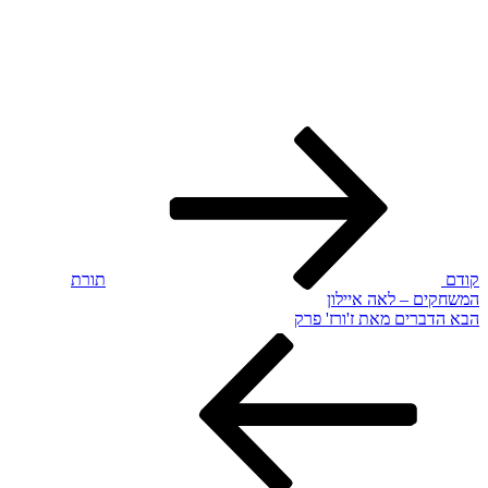
הפוסט
ניווט
הקודם
קודם
תורת
המשחקים – לאה איילון
הפוסט
הבא
הדברים מאת ז'ורז' פרק
הבא